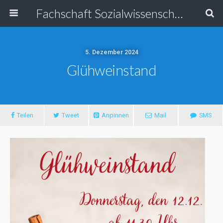
Fachschaft Sozialwissenschaften
5. Dezember 2024
Glühweinstand
Teilen
Tweet
Anpinnen
Mail
SMS