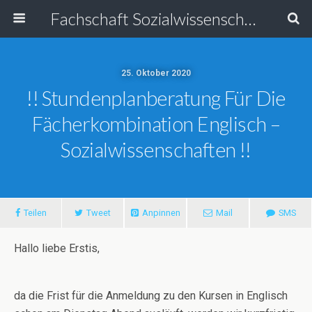
Fachschaft Sozialwissenschaften
25. Oktober 2020
!! Stundenplanberatung Für Die
Fächerkombination Englisch –
Sozialwissenschaften !!
Teilen
Tweet
Anpinnen
Mail
SMS
Hallo liebe Erstis,
da die Frist für die Anmeldung zu den Kursen in Englisch