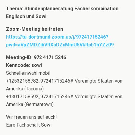
Thema: Stundenplanberatung Fächerkombination
Englisch und Sowi
Zoom-Meeting beitreten
https://tu-dortmund.zoom.us/j/97241715246?
pwd=aVpZMDZibVRXaDZxMmU5VkRpb1hYZz09
Meeting-ID: 972 4171 5246
Kenncode: sowi
Schnelleinwahl mobil
+12532158782,,97241715246# Vereinigte Staaten von
Amerika (Tacoma)
+13017158592,,97241715246# Vereinigte Staaten von
Amerika (Germantown)
Wir freuen uns auf euch!
Eure Fachschaft Sowi